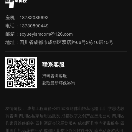
座机：18782089692
电话：13730890449
邮箱：scyueyismcom@126.com
地址：四川省成都市成华区双店路66号3栋16层15号
联系客服
扫码咨询客服，
获取最新环保咨询
友情链接：
成都工程造价公司
武汉到佛山轿车运输
四川学思达教
育咨询
四川区县家居用品批发
成都数字文创产品应用公司
四川区
县家具维修服务
四川酒店会议展览服务
成都区县室内消毒服务
四
川酒店礼品花卉批发
成都区县专业办公软件开发
南充动漫游艺用