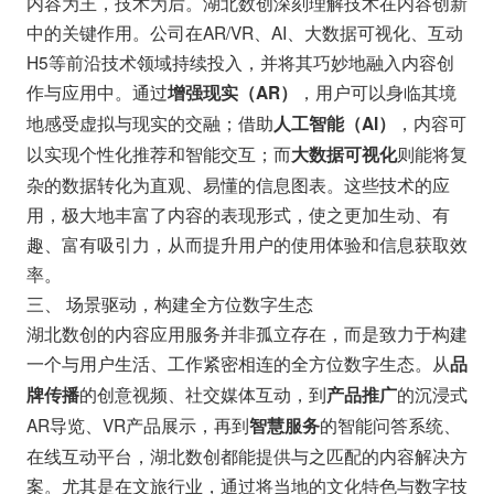
内容为王，技术为后。湖北数创深刻理解技术在内容创新
中的关键作用。公司在AR/VR、AI、大数据可视化、互动
H5等前沿技术领域持续投入，并将其巧妙地融入内容创
作与应用中。通过
，用户可以身临其境
增强现实（AR）
地感受虚拟与现实的交融；借助
，内容可
人工智能（AI）
以实现个性化推荐和智能交互；而
则能将复
大数据可视化
杂的数据转化为直观、易懂的信息图表。这些技术的应
用，极大地丰富了内容的表现形式，使之更加生动、有
趣、富有吸引力，从而提升用户的使用体验和信息获取效
率。
三、 场景驱动，构建全方位数字生态
湖北数创的内容应用服务并非孤立存在，而是致力于构建
一个与用户生活、工作紧密相连的全方位数字生态。从
品
的创意视频、社交媒体互动，到
的沉浸式
牌传播
产品推广
AR导览、VR产品展示，再到
的智能问答系统、
智慧服务
在线互动平台，湖北数创都能提供与之匹配的内容解决方
案。尤其是在文旅行业，通过将当地的文化特色与数字技