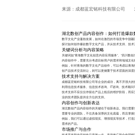
来源：成都蓝宏铭科技有限公司
湖北数创产品内容创作：如何打造爆款
数字文化产业蓬勃发展，如何在激烈的市场竞争中脱颖
探讨如何创作爆款数字文化产品，并从技术支持、技术
关键词分析与内容策略
关键词如“青海数字文化创意内容应用服务”、“四川数
内容创作中，需要充分考虑目标用户的需求和地域文化
例如，针对青海的数字文化产品创作，可以考虑以青海
创产品技术交流转让，则可以更侧重于技术层面的深度
技术支持与解决方案
成都蓝宏铭科技有限公司等企业的成功，离不开强大的
利用信息技术服务、信息技术咨询、IT咨询、技术顾
技术支持不应仅仅停留在产品上线后的维护阶段，而应
业的技术团队提供全方位的支持。
内容创作与创新表达
湖北数创产品内容创作的关键在于创新表达。我们需要
需要专业的团队，不仅具备深厚的文化底蕴，而且掌握
例如，我们可以通过虚拟现实、增强现实等技术，打造
需求的产品。
市场推广与合作
技术开发和内容创作只是第一步，市场推广和合作同样