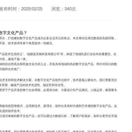
发布时间：2025/02/25
浏览：340次
数字文化产品？
而出，打造爆款数字文化产品成为众多企业关注的焦点。本文将结合湖北数创的实践经验，
开发、技术咨询等多个角度提供一些建议。
创产品技术交流转让”、“成都蓝宏铭科技有限公司”等，体现了地域性及行业合作的重要性。在
特色，避免千篇一律。
独特的自然风光和民族文化为切入点，开发具有地域特色的数字文化产品。而针对四川的数
挖掘和合作推广。
技术支持和技术解决方案。在数字文化产品创作过程中，技术是核心驱动力。我们需要充分
问等资源，确保产品的技术先进性、稳定性和安全性。
贯穿于产品开发的整个生命周期，从需求分析、方案设计到产品测试、上线运营，都需要专
突破传统思维模式，运用新技术、新理念，创作出具有时代感和艺术感的数字文化产品。这
先进的创作技术。
沉浸式体验的数字文化产品；也可以通过大数据分析，了解用户的喜好，创作出更符合市场
至关重要。我们需要通过多种渠道，例如线上线下推广、媒体合作、行业展会等，提升产品