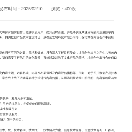
发布时间：2025/02/10
浏览：400次
文将探讨如何创作出能够吸引用户、提升品牌价值、并最终实现商业目标的高质量数字内
务、四川数创产品技术交流转让、成都蓝宏铭科技有限公司等，探讨其在内容创作中的应
群体拥有不同的兴趣、需求和偏好。只有深入了解目标受众，才能创作出与之产生共鸣的内
，我们需要了解他们的文化背景、喜好以及对数字文化产品的需求，才能创作出符合他们口
定内容主题、内容形式、内容发布渠道以及内容评估指标等。例如，对于四川数创产品技术
、举办线上线下活动等多种形式进行内容传播，从而达到技术推广的目的。内容策略应与整
的叙事，避免冗余和混乱。
引用户的注意力，并促使他们继续阅读。
读性和吸引力。
信度和说服力。
搜索引擎中的排名。
技术开发、技术咨询、技术推广、技术解决方案、信息技术服务、信息技术咨询、IT咨询、