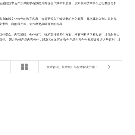
合适的技术合作伙伴能够有效提升内容创作效率和质量，例如利用技术手段进行数据分析，
具有地域文化特色的数字内容。这需要深入了解湖北的文化底蕴，并将其融入到内容创作
文景观、自然风光等，创作出更具吸引力的内容。
目标受众、内容策略、创作技巧、技术支持等多个方面。只有不断学习和改进，才能创作出
目标。 湖北数创产品内容创作，以及其他地区的数创产品内容创作都应该遵循这些原则，才
技术咨询、技术推广与技术解决方案：如何选择最适合您的服务？