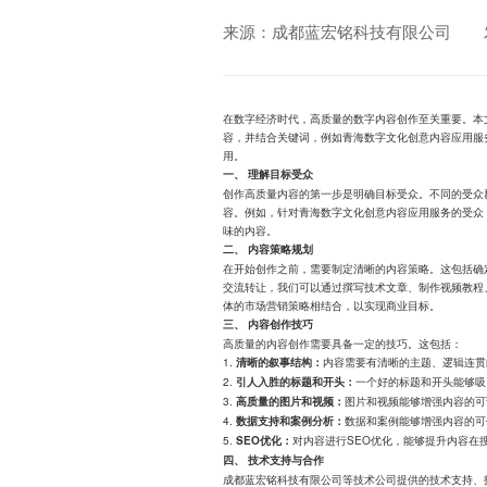
来源：成都蓝宏铭科技有限公司
在数字经济时代，高质量的数字内容创作至关重要。本
容，并结合关键词，例如青海数字文化创意内容应用服
用。
一、 理解目标受众
创作高质量内容的第一步是明确目标受众。不同的受众
容。例如，针对青海数字文化创意内容应用服务的受众
味的内容。
二、 内容策略规划
在开始创作之前，需要制定清晰的内容策略。这包括确
交流转让，我们可以通过撰写技术文章、制作视频教程
体的市场营销策略相结合，以实现商业目标。
三、 内容创作技巧
高质量的内容创作需要具备一定的技巧。这包括：
1.
内容需要有清晰的主题、逻辑连贯
清晰的叙事结构：
2.
一个好的标题和开头能够吸
引人入胜的标题和开头：
3.
图片和视频能够增强内容的可
高质量的图片和视频：
4.
数据和案例能够增强内容的可
数据支持和案例分析：
5.
对内容进行SEO优化，能够提升内容在
SEO优化：
四、 技术支持与合作
成都蓝宏铭科技有限公司等技术公司提供的技术支持、